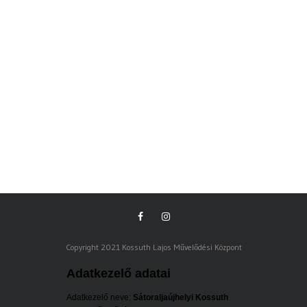
Táamogatói Okirat
Letöltés
Copyright 2021 Kossuth Lajos Művelődési Központ